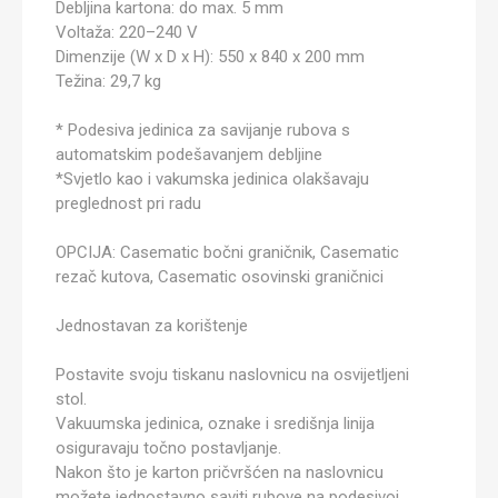
Debljina kartona: do max. 5 mm
Voltaža: 220–240 V
Dimenzije (W x D x H): 550 x 840 x 200 mm
Težina: 29,7 kg
* Podesiva jedinica za savijanje rubova s
automatskim podešavanjem debljine
*Svjetlo kao i vakumska jedinica olakšavaju
preglednost pri radu
OPCIJA: Casematic bočni graničnik, Casematic
rezač kutova, Casematic osovinski graničnici
Jednostavan za korištenje
Postavite svoju tiskanu naslovnicu na osvijetljeni
stol.
Vakuumska jedinica, oznake i središnja linija
osiguravaju točno postavljanje.
Nakon što je karton pričvršćen na naslovnicu
možete jednostavno saviti rubove na podesivoj