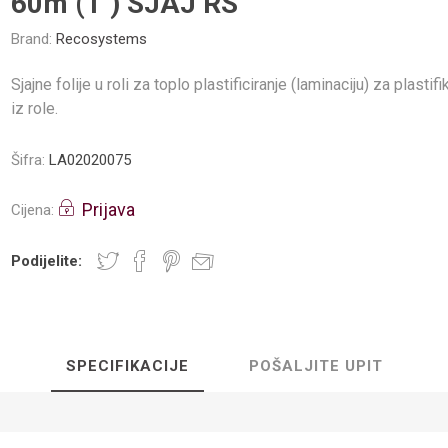
60m (1") SJAJ RS
Brand:
Recosystems
Sjajne folije u roli za toplo plastificiranje (laminaciju) za plastif
iz role.
Šifra:
LA02020075
Prijava
Cijena:
Podijelite:
SPECIFIKACIJE
POŠALJITE UPIT