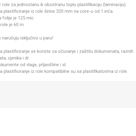
iz role za jednostanu ili obostranu toplu plastifikaciju (laminaciju).
za plastificiranje iz role širine 320 mm na core-u od 1 inča.
a folije je 125 mic.
role je 60 m.
 naručuju isključivo u paru!
za plastificiranje se koriste za očuvanje i zaštitu dokumenata, raznih
ata, cjenika i dr.
okumente od vlage, prljavštine i sl.
za plastificiranje iz role kompatibilne su sa plastifikatorima iz role.