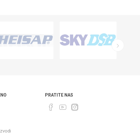
ENO
PRATITE NAS
izvodi