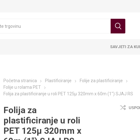
SAVJETI ZA K
Početna stranica
Plastificiranje
Folije za plastificiranje
Folije u rolama PET
Folija za plastificiranje u roli PET 125µ 320mm x 60m (1") SJAJ RS
Folija za
USPO
plastificiranje u roli
PET 125µ 320mm x