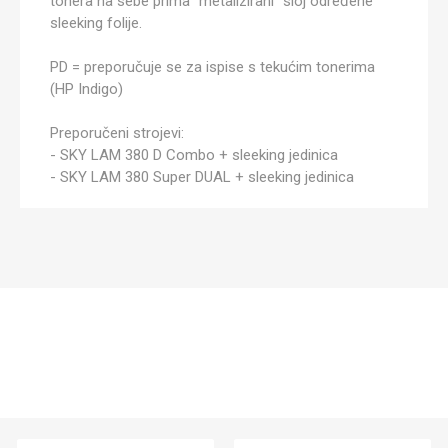
tonera na sebe prima "metalizirani" sloj određene
sleeking folije.
PD = preporučuje se za ispise s tekućim tonerima
(HP Indigo)
Preporučeni strojevi:
- SKY LAM 380 D Combo + sleeking jedinica
- SKY LAM 380 Super DUAL + sleeking jedinica