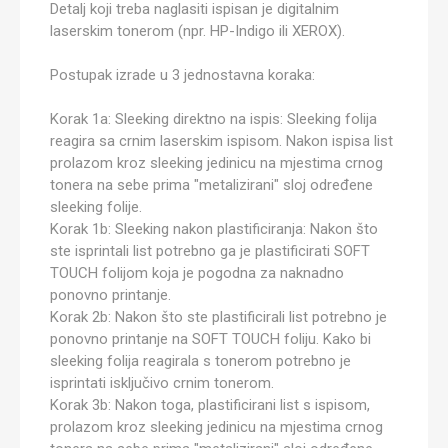
Detalj koji treba naglasiti ispisan je digitalnim
laserskim tonerom (npr. HP-Indigo ili XEROX).
Postupak izrade u 3 jednostavna koraka:
Korak 1a: Sleeking direktno na ispis: Sleeking folija
reagira sa crnim laserskim ispisom. Nakon ispisa list
prolazom kroz sleeking jedinicu na mjestima crnog
tonera na sebe prima "metalizirani" sloj određene
sleeking folije.
Korak 1b: Sleeking nakon plastificiranja: Nakon što
ste isprintali list potrebno ga je plastificirati SOFT
TOUCH folijom koja je pogodna za naknadno
ponovno printanje.
Korak 2b: Nakon što ste plastificirali list potrebno je
ponovno printanje na SOFT TOUCH foliju. Kako bi
sleeking folija reagirala s tonerom potrebno je
isprintati isključivo crnim tonerom.
Korak 3b: Nakon toga, plastificirani list s ispisom,
prolazom kroz sleeking jedinicu na mjestima crnog