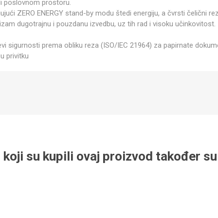
ili poslovnom prostoru.
jujući ZERO ENERGY stand-by modu štedi energiju, a čvrsti čelični rez
zam dugotrajnu i pouzdanu izvedbu, uz tih rad i visoku učinkovitost.
evi sigurnosti prema obliku reza (ISO/IEC 21964) za papirnate dokum
 u privitku
 koji su kupili ovaj proizvod također su 