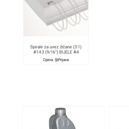
Spirale za uvez žičane (3:1)
#14.3 (9/16") BIJELE A4
50/1 Renz
Cijena:
Prijava