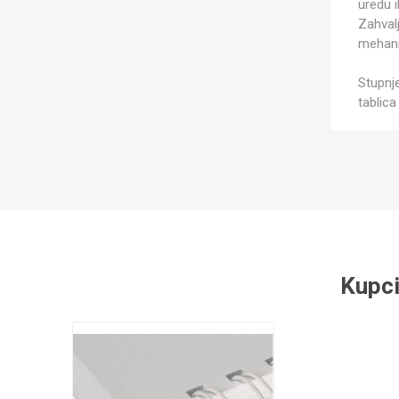
uredu 
Zahval
mehani
Stupnj
tablica
Kupci