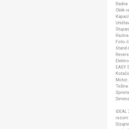
Radna 
Oblik 
Kapacit
Uništav
Stupanj
Razina 
Foto-će
Stand-
Revers
Elektr
EASY 
Kotačić
Motor:
Težina:
Spremn
Dimenz
IDEAL 
rezom 
Dizajni