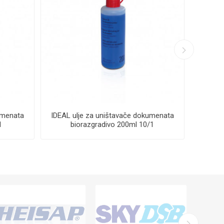
umenata
IDEAL ulje za uništavače dokumenata
IDEAL
1
biorazgradivo 200ml 10/1