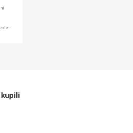
ni
ente -
kupili