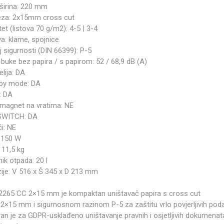
širina: 220 mm
reza: 2x15mm cross cut
et (listova 70 g/m2): 4-5 | 3-4
a: klame, spojnice
 sigurnosti (DIN 66399): P-5
buke bez papira / s papirom: 52 / 68,9 dB (A)
lija: DA
by mode: DA
: DA
omagnet na vratima: NE
SWITCH: DA
i: NE
 150 W
 11,5 kg
ik otpada: 20 l
ije: V 516 x Š 345 x D 213 mm
2265 CC 2×15 mm je kompaktan uništavač papira s cross cut
2×15 mm i sigurnosnom razinom P-5 za zaštitu vrlo povjerljivih pod
ran je za GDPR-usklađeno uništavanje pravnih i osjetljivih dokumenat