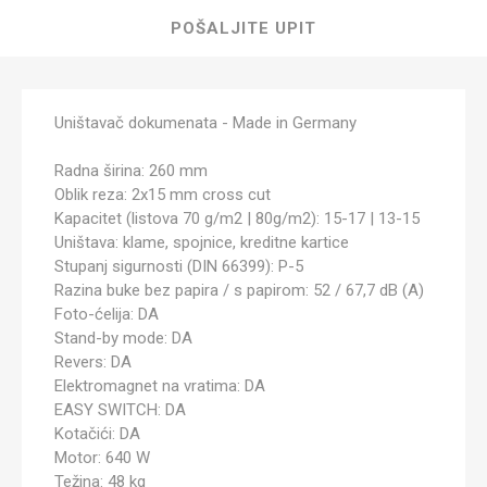
POŠALJITE UPIT
Uništavač dokumenata - Made in Germany
Radna širina: 260 mm
Oblik reza: 2x15 mm cross cut
Kapacitet (listova 70 g/m2 | 80g/m2): 15-17 | 13-15
Uništava: klame, spojnice, kreditne kartice
Stupanj sigurnosti (DIN 66399): P-5
Razina buke bez papira / s papirom: 52 / 67,7 dB (A)
Foto-ćelija: DA
Stand-by mode: DA
Revers: DA
Elektromagnet na vratima: DA
EASY SWITCH: DA
Kotačići: DA
Motor: 640 W
Težina: 48 kg