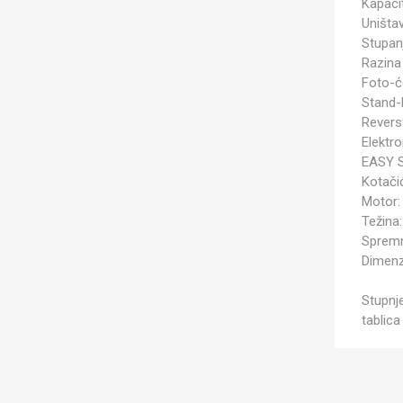
Kapaci
Uništa
Stupanj
Razina 
Foto-će
Stand-
Revers
Elektr
EASY 
Kotačić
Motor:
Težina:
Spremn
Dimenz
Stupnj
tablica