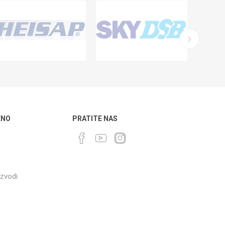
ENO
PRATITE NAS
izvodi