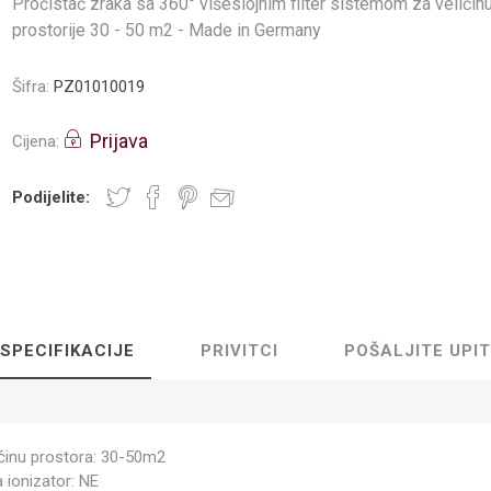
Pročistač zraka sa 360° višeslojnim filter sistemom za veličin
prostorije 30 - 50 m2 - Made in Germany
Šifra:
PZ01010019
Prijava
Cijena:
Podijelite:
SPECIFIKACIJE
PRIVITCI
POŠALJITE UPIT
ičinu prostora: 30-50m2
 ionizator: NE