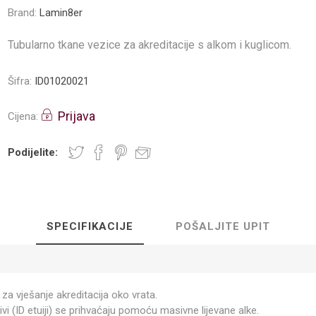
Brand:
Lamin8er
Tubularno tkane vezice za akreditacije s alkom i kuglicom.
Šifra:
ID01020021
Prijava
Cijena:
Podijelite:
SPECIFIKACIJE
POŠALJITE UPIT
za vješanje akreditacija oko vrata.
ivi (ID etuiji) se prihvaćaju pomoću masivne lijevane alke.