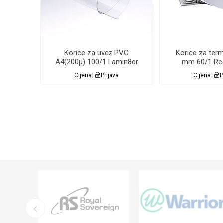
Korice za uvez PVC
Korice za ter
A4(200µ) 100/1 Lamin8er
mm 60/1 Re
PROZIRNE CLEAR
BIJE
Cijena:
Prijava
Cijena:
P