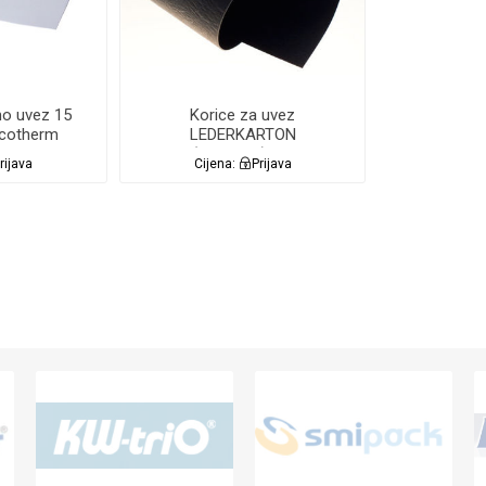
mo uvez 15
Korice za uvez
cotherm
LEDERKARTON
LE
A4(250g/m2) 100/1
rijava
Cijena:
Prijava
Lamin8er CRNE