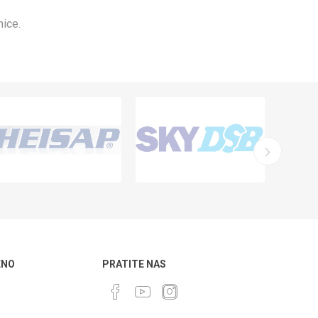
nice.
ENO
PRATITE NAS