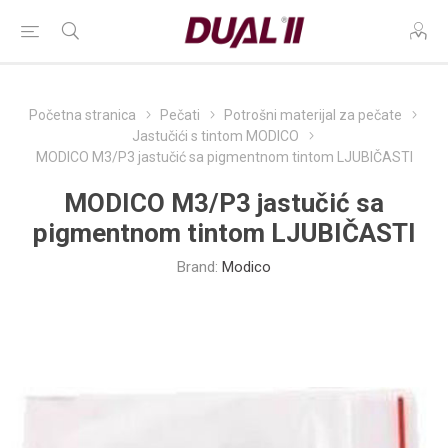
Početna stranica
Pečati
Potrošni materijal za pečate
Jastučići s tintom MODICO
MODICO M3/P3 jastučić sa pigmentnom tintom LJUBIČASTI
MODICO M3/P3 jastučić sa
pigmentnom tintom LJUBIČASTI
Brand:
Modico