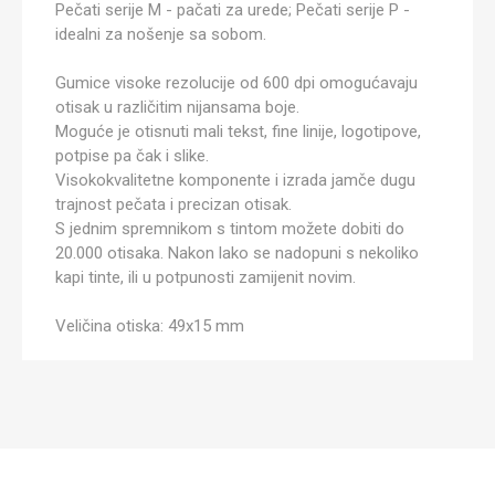
Pečati serije M - pačati za urede; Pečati serije P -
idealni za nošenje sa sobom.
Gumice visoke rezolucije od 600 dpi omogućavaju
otisak u različitim nijansama boje.
Moguće je otisnuti mali tekst, fine linije, logotipove,
potpise pa čak i slike.
Visokokvalitetne komponente i izrada jamče dugu
trajnost pečata i precizan otisak.
S jednim spremnikom s tintom možete dobiti do
20.000 otisaka. Nakon lako se nadopuni s nekoliko
kapi tinte, ili u potpunosti zamijenit novim.
Veličina otiska: 49x15 mm