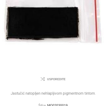
USPOREDITE
Jastučić natopljen nehlapljivom pigmentnom tintom.
Šifra:
MO02030019