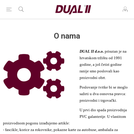
O nama
DUAL II d.o.o.
prisutan je na
hrvatskom tržištu od 1991
godine, a još četiri godine
ranije smo poslovali kao
proizvodni obrt.
Poslovanje tvrtke bi se moglo
sažeti u dva osnovna pravca:
proizvodni i trgovački.
U prvi dio spada proizvodnja
PVC galanterije. U vlastitom
proizvodnom pogonu izrađujemo artikle:
- fascikle, korice za rokovnike, pokazne karte za autobuse, ambalaža za