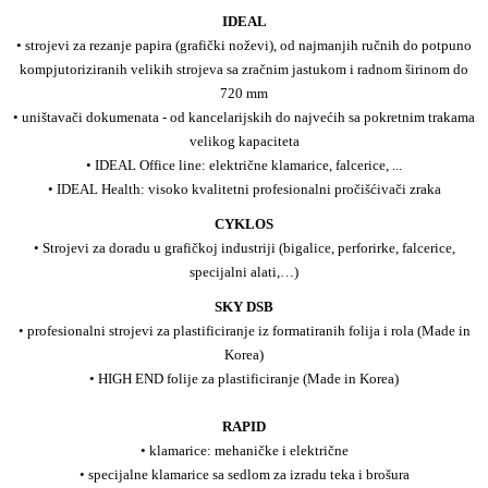
IDEAL
• strojevi za rezanje papira (grafički noževi), od najmanjih ručnih do potpuno
kompjutoriziranih velikih strojeva sa zračnim jastukom i radnom širinom do
720 mm
• uništavači dokumenata - od kancelarijskih do najvećih sa pokretnim trakama
velikog kapaciteta
• IDEAL Office line: električne klamarice, falcerice, ...
• IDEAL Health: visoko kvalitetni profesionalni pročišćivači zraka
CYKLOS
• Strojevi za doradu u grafičkoj industriji (bigalice, perforirke, falcerice,
specijalni alati,…)
SKY DSB
• profesionalni strojevi za plastificiranje iz formatiranih folija i rola (Made in
Korea)
• HIGH END folije za plastificiranje (Made in Korea)
RAPID
• klamarice: mehaničke i električne
• specijalne klamarice sa sedlom za izradu teka i brošura