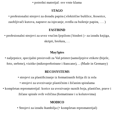
• potrošni materijal: sve vrste klama
STAGO
• profesionalni strojevi za doradu papira ( električne bušilice, štoserice,
zaobljivači kutova, naprave za isjecanje, svrdla za bušenje papira, …. )
FASTBIND
• profesionalni strojevi za uvez vrućim ljepilom ( binderi ) - za izradu knjiga,
skripti, brošura,….
MaySpies
• naljepnice, specijalni proizvodi za Vaš printer (samoljepive etikete (bijele,
foto, srebrne), vizitke (mikroperforirane i štancane), ... (Made in Germany)
RECOSYSTEMS
• strojevi za plastificiranje iz formatiranih folija ili iz rola
• strojevi za uvezivanje plastičnim i žičanim spiralama
• kompletan repromaterijal: korice za uvezivanje raznih boja, plastične, prave i
žičane spirale svih veličina (formatirane i u kolutovima)
MODICO
• Strojevi za izradu štambilja (+ kompletan repromaterijal)