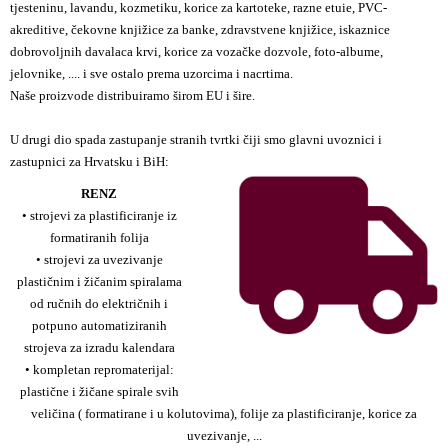
tjesteninu, lavandu, kozmetiku, korice za kartoteke, razne etuie, PVC-
akreditive, čekovne knjižice za banke, zdravstvene knjižice, iskaznice
dobrovoljnih davalaca krvi, korice za vozačke dozvole, foto-albume,
jelovnike, .... i sve ostalo prema uzorcima i nacrtima.
Naše proizvode distribuiramo širom EU i šire.
U drugi dio spada zastupanje stranih tvrtki čiji smo glavni uvoznici i
zastupnici za Hrvatsku i BiH:
RENZ
• strojevi za plastificiranje iz
formatiranih folija
• strojevi za uvezivanje
plastičnim i žičanim spiralama
od ručnih do električnih i
potpuno automatiziranih
strojeva za izradu kalendara
• kompletan repromaterijal:
plastične i žičane spirale svih
veličina ( formatirane i u kolutovima), folije za plastificiranje, korice za
uvezivanje, ...