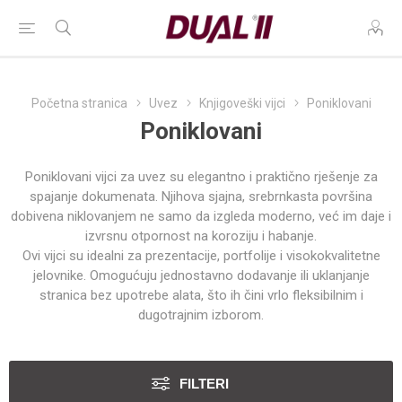
Početna stranica
Uvez
Knjigoveški vijci
Poniklovani
Poniklovani
Poniklovani vijci za uvez su elegantno i praktično rješenje za
spajanje dokumenata. Njihova sjajna, srebrnkasta površina
dobivena niklovanjem ne samo da izgleda moderno, već im daje i
izvrsnu otpornost na koroziju i habanje.
Ovi vijci su idealni za prezentacije, portfolije i visokokvalitetne
jelovnike. Omogućuju jednostavno dodavanje ili uklanjanje
stranica bez upotrebe alata, što ih čini vrlo fleksibilnim i
dugotrajnim izborom.
FILTERI