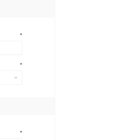
*
*
*