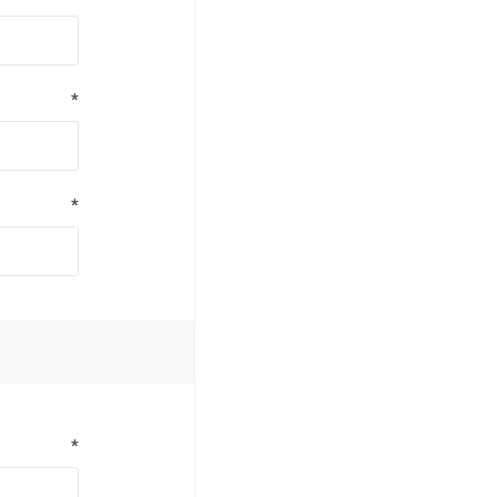
*
*
*