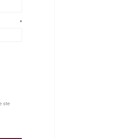
*
e ste