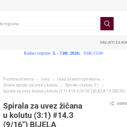
SAVJETI ZA K
Radno vrijeme:
3. - 7.08. 2026;
9:00-15:00
Početna stranica
Uvez
Uvez žičanim spiralama
Žičane spirale za uvez u kolutu
Spirale u kolutu 3:1
Spirala za uvez žičana u kolutu (3:1) #14.3 (9/16") BIJELA 19.300 RS
Spirala za uvez žičana
USPO
u kolutu (3:1) #14.3
(9/16") BIJELA