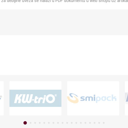
a za debljine uveza se nalazi u PDF dokumentu u web shopu uz artikal