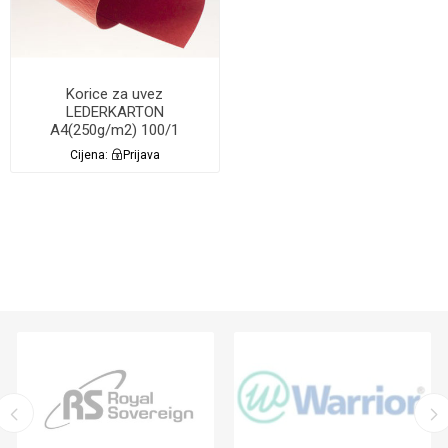
Korice za uvez
LEDERKARTON
A4(250g/m2) 100/1
Lamin8er CRVENE
Cijena:
Prijava