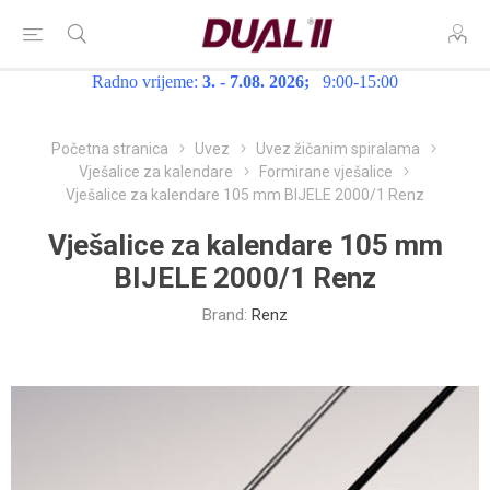
Radno vrijeme:
3. - 7.08. 2026;
9:00-15:00
Početna stranica
Uvez
Uvez žičanim spiralama
Vješalice za kalendare
Formirane vješalice
Vješalice za kalendare 105 mm BIJELE 2000/1 Renz
Vješalice za kalendare 105 mm
BIJELE 2000/1 Renz
Brand:
Renz