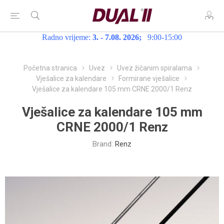
Radno vrijeme:
3. - 7.08. 2026;
9:00-15:00
Početna stranica
Uvez
Uvez žičanim spiralama
Vješalice za kalendare
Formirane vješalice
Vješalice za kalendare 105 mm CRNE 2000/1 Renz
Vješalice za kalendare 105 mm
CRNE 2000/1 Renz
Brand:
Renz