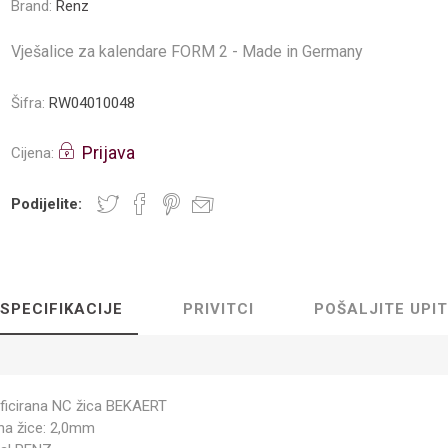
Brand:
Renz
Vješalice za kalendare FORM 2 - Made in Germany
Šifra:
RW04010048
Prijava
Cijena:
Podijelite:
SPECIFIKACIJE
PRIVITCI
POŠALJITE UPIT
tificirana NC žica BEKAERT
ina žice: 2,0mm