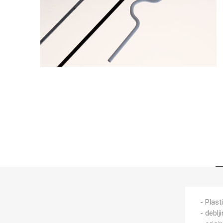
- Plas
- deblj